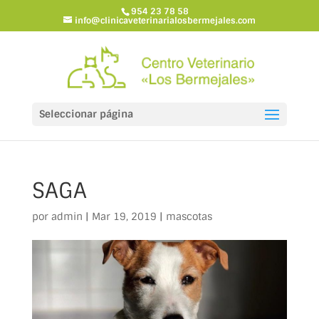
954 23 78 58
info@clinicaveterinarialosbermejales.com
Seleccionar página
SAGA
por
admin
|
Mar 19, 2019
|
mascotas