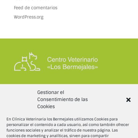
Feed de comentarios
WordPress.org
DATOS DE CONTACTO
Gestionar el
Consentimiento de las
info@clinicaveterinarialosbermejales.com
Cookies
954 23 78 58
En Clínica Veterinaria los Bermejales utilizamos Cookies para
Av. Paseo de Europa, 17, 41012 Sevilla
personalizar el contenido a cada usuario, así como también ofrecer
funciones sociales y analizar el tráfico de nuestra página. Las
cookies de marketing y analíticas, sirven para compartir