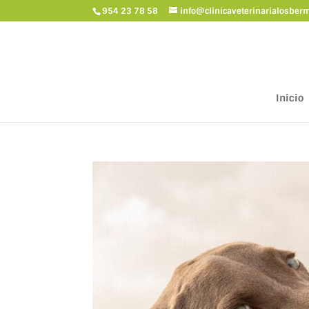
954 23 78 58
info@clinicaveterinarialosber
Inicio